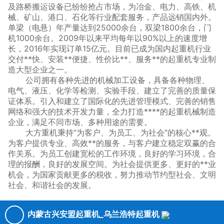
及路桥搬运设备已纷纷抢占市场，为冶金、电力、高铁、机
械、矿山、港口、石化等行业配套服务，产品远销国内外。
单梁（电悬）年产量达到25000余台，双梁1800余台，门
机1000余台。2009年以来平均每年以90%以上的速度增
长，2016年实现订单15亿元。目前已成为国内起重机行业
交付**快、安装**便捷、性价比**、服务**的起重机专业制
造大型企业之一。
公司拥有各种先进的机械加工设备，具备各种物理、
电气、液压、化学等检测、实验手段、建立了完善的质量保
证体系。引入和建立了国际化的先进管理模式、完善的销售
网络和强大的技术开发力量，全力打造****的起重机械制造
企业，满足不同市场、多种用途的需要。
大方重机秉持“为客户、为员工、为社会”的核心**观。
为客户提供专业、高效**的服务，与客户建立稳定双赢的合
作关系。为员工创建宽松的工作环境，良好的学习环境，合
理的报酬，良好的发展空间。为社会提供更多、更好的**业
机会，为国家贡献更多的税收，努力推动节约型社会、文明
社会、和谐社会的发展。
内蒙古兴安盟起重机_乌兰浩特起重机