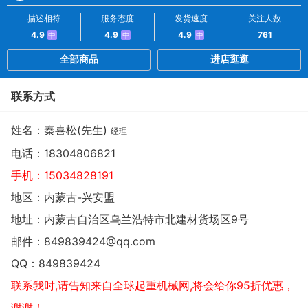
描述相符
服务态度
发货速度
关注人数
4.9
4.9
4.9
761
中
中
中
全部商品
进店逛逛
联系方式
姓名：秦喜松(先生)
经理
电话：
18304806821
手机：
15034828191
地区：内蒙古-兴安盟
地址：
内蒙古自治区乌兰浩特市北建材货场区9号
邮件：
849839424@qq.com
QQ：
849839424
联系我时,请告知来自全球起重机械网,将会给你95折优惠，
谢谢！