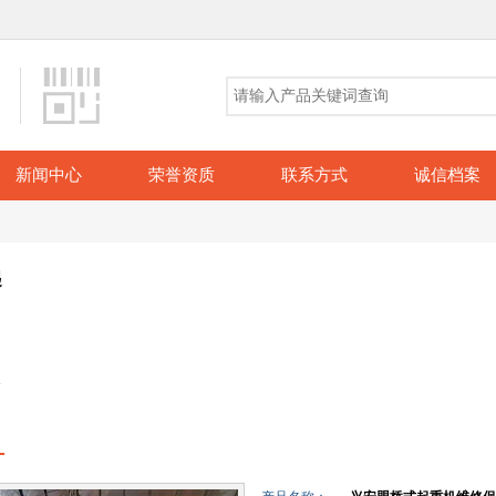
新闻中心
荣誉资质
联系方式
诚信档案
起
1