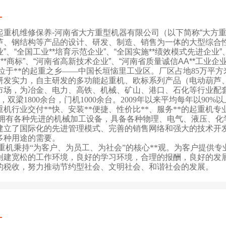
重机维修保养-河南省大方重型机器有限公司（以下简称“大方重机
芦、钢结构等产品的设计、研发、制造、销售为一体的大型综合性企
”、“全国工业**培育示范企业”、“全国实施**绩效模式先进企业”、
省**商标”、“河南省高新技术企业”、“河南省质量诚信AA**工业企
**的起重之乡——中国长垣恼里工业区。厂区占地85万平方米，
研发实力，自主研发的多功能起重机、欧标系列产品（电动葫芦
市场，为冶金、电力、高铁、机械、矿山、港口、石化等行业配
余台，双梁1800余台，门机1000余台。2009年以来平均每年以90
机行业交付**快、安装**便捷、性价比**、服务**的起重机
有各种先进的机械加工设备，具备各种物理、电气、液压、化
建立了国际化的先进管理模式、完善的销售网络和强大的技术开发
多种用途的需要。
秉持“为客户、为员工、为社会”的核心**观。为客户提供专
创建宽松的工作环境，良好的学习环境，合理的报酬，良好的发展
的税收，努力推动节约型社会、文明社会、和谐社会的发展。