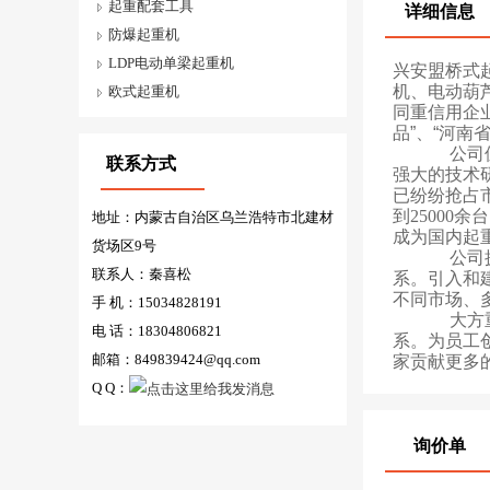
起重配套工具
详细信息
防爆起重机
LDP电动单梁起重机
兴安盟桥式起
机、电动葫
欧式起重机
同重信用企业
品”、“河南
公司位于
联系方式
强大的技术
已纷纷抢占
到25000
地址：内蒙古自治区乌兰浩特市北建材
成为国内起重
货场区9号
公司拥
联系人：秦喜松
系。引入和
不同市场、
手 机：15034828191
大方重机
电 话：18304806821
系。为员工
邮箱：849839424@qq.com
家贡献更多
Q Q：
询价单