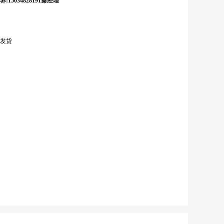
5034828191秦经理
发货