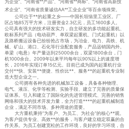
为企业”、“河南省**产品”、“河南省**商标”、“河南省高新技
术企业”、“河南省质量诚信AA**工业企业”等百余项殊荣。
公司位于**的起重之乡——中国长垣恼里工业区。厂
区占地85万平方米，注册资金2.3亿元，员工1600多人。
公司具有强大的技术研发实力，自主研发的多功能起重机、
欧标系列产品（电动葫芦、单双梁起重机、门式起重机）以
及路桥搬运设备已纷纷抢占市场，为冶金、电力、高铁、机
械、矿山、港口、石化等行业配套服务，产品远销国内外。
单梁（电悬）年产量达到25000余台，双梁1800余台，门
机1000余台。2009年以来平均每年以90%以上的速度增
长，2016年实现订单15亿元。目前已成为国内起重机行业
交付**快、安装**便捷、性价比**、服务**的起重机专业制
造大型企业之一。
公司拥有各种先进的机械加工设备，具备各种物理、
电气、液压、化学等检测、实验手段、建立了完善的质量保
证体系。引入和建立了国际化的先进管理模式、完善的销售
网络和强大的技术开发力量，全力打造****的起重机械制造
企业，满足不同市场、多种用途的需要。
大方重机秉持“为客户、为员工、为社会”的核心**观。
为客户提供专业、高效**的服务，与客户建立稳定双赢的合
作关系。为员工创建宽松的工作环境，良好的学习环境，合