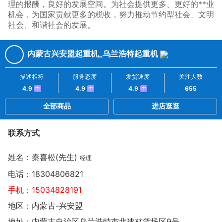
理的报酬，良好的发展空间。为社会提供更多、更好的**业
机会，为国家贡献更多的税收，努力推动节约型社会、文明
社会、和谐社会的发展。
内蒙古兴安盟起重机_乌兰浩特起重机
描述相符
服务态度
发货速度
关注人数
4.9
4.9
4.9
655
中
中
中
全部商品
进店逛逛
联系方式
姓名：秦喜松(先生)
经理
电话：
18304806821
手机：
15034828191
地区：内蒙古-兴安盟
地址：
内蒙古自治区乌兰浩特市北建材货场区9号