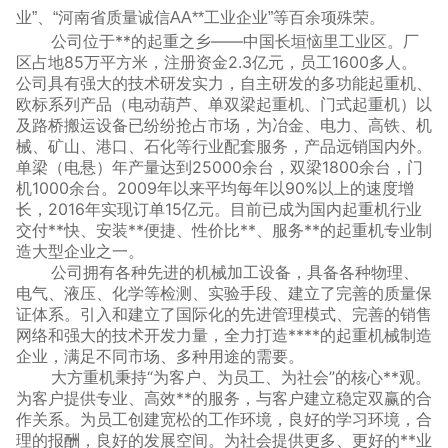
业”、“河南省质量诚信AA**工业企业”等百余项殊荣。
公司位于**的起重之乡——中国长垣恼里工业区。厂
区占地85万平方米，注册资金2.3亿元，员工1600多人。
公司具有强大的技术研发实力，自主研发的多功能起重机、
欧标系列产品（电动葫芦、单双梁起重机、门式起重机）以
及路桥搬运设备已纷纷抢占市场，为冶金、电力、高铁、机
械、矿山、港口、石化等行业配套服务，产品远销国内外。
单梁（电悬）年产量达到25000余台，双梁1800余台，门
机1000余台。2009年以来平均每年以90%以上的速度增
长，2016年实现订单15亿元。目前已成为国内起重机行业
交付**快、安装**便捷、性价比**、服务**的起重机专业制
造大型企业之一。
公司拥有各种先进的机械加工设备，具备各种物理、
电气、液压、化学等检测、实验手段、建立了完善的质量保
证体系。引入和建立了国际化的先进管理模式、完善的销售
网络和强大的技术开发力量，全力打造****的起重机械制造
企业，满足不同市场、多种用途的需要。
大方重机秉持“为客户、为员工、为社会”的核心**观。
为客户提供专业、高效**的服务，与客户建立稳定双赢的合
作关系。为员工创建宽松的工作环境，良好的学习环境，合
理的报酬，良好的发展空间。为社会提供更多、更好的**业