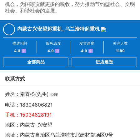
机会，为国家贡献更多的税收，努力推动节约型社会、文明
社会、和谐社会的发展。
内蒙古兴安盟起重机_乌兰浩特起重机
描述相符
服务态度
发货速度
关注人数
4.9
4.9
4.9
1189
中
中
中
全部商品
进店逛逛
联系方式
姓名：秦喜松(先生)
经理
电话：
18304806821
手机：
15034828191
地区：内蒙古-兴安盟
地址：
内蒙古自治区乌兰浩特市北建材货场区9号